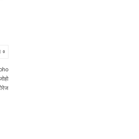
0
 Zoho
 जोहो
टोरेज