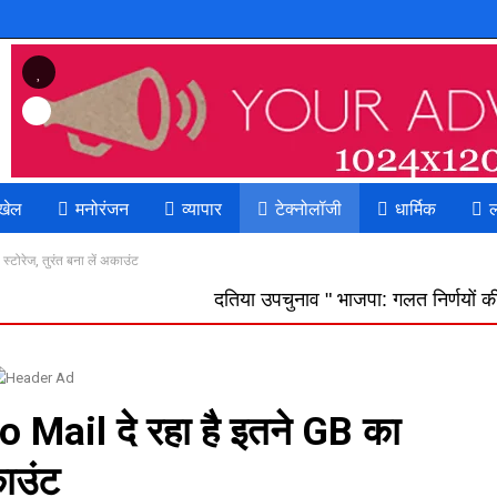
Previous
खेल
मनोरंजन
व्यापार
टेक्नोलॉजी
धार्मिक
ल
्टोरेज, तुरंत बना लें अकाउंट
दतिया उपचुनाव " भाजपा: गलत निर्णयों की भरमार का दुष्परि
 Mail दे रहा है इतने GB का
काउंट