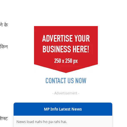
े के
ेकिन
- Advertisement -
MP Info Latest News
शिफ्ट
News load nahi ho pa rahi hai.