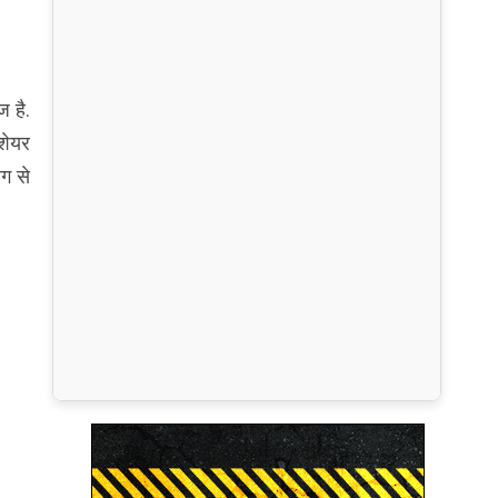
ज है.
शेयर
ग से