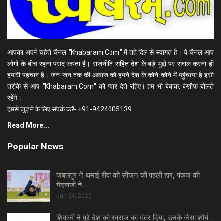
आपका अपने चहेते चैनल
"
Khabaram.Com
"
में तहे दिल से स्वागत है। ये चैनल आप
लोगों के बीच रहना पसंद करता है। राजनीति सहित देश के बड़े मुद्दों पर सवाल करना ही
हमारी पहचान है। जन-जन तक की आवाज को हमने देश के कोने-कोने में पहुंचाया है इसी
तरीके से आप
"
Khabaram.Com
"
को प्यार देते रहिए। हम भी बेबाक, बेखौफ बोलते
रहेंगे।
हमसे जुड़ने के लिए संपर्क करें- +91-9424005139
Read More...
Popular News
जबलपुर ने थमाई रीवा को सीजन की पहली हार, पंकज की
गेंदबाजी ने…
Jun 21, 2025
शिवाजी ने पूरे देश को स्वराज का मंत्र दिया, उनके जैसा शौर्य…