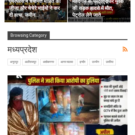
एयरफोर्स में चयनित मोहित की
महदगांव के फोटोग्राफर युवक
जीजा और चेचेरे भाईयों ने कर
की सड़क हादसे में मौत,
दी हत्या, जमीन…
पेट्रोल लेने जाते…
Browsing Category
मध्यप्रदेश
अनूपपुर
अलीराजपुर
अशोकनगर
आगर मालवा
इन्दौर
उज्जैन
उमरिया