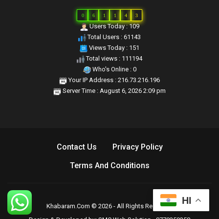
0
6
1
1
4
3
Users Today : 109
Total Users : 61143
Views Today : 151
Total views : 111194
Who's Online : 0
Your IP Address : 216.73.216.196
Server Time : August 6, 2026 2:09 pm
Contact Us
Privacy Policy
Terms And Conditions
HI
Khabaram.Com © 2026 - All Rights Reserved.