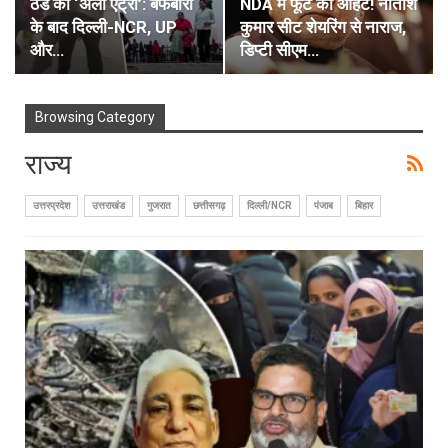
ठंड की ‘अर्ली एंट्री’: बर्फबारी
NDA में फूट की आहट! नीतीश
के बाद दिल्ली-NCR, UP
कुमार सीट शेयरिंग से नाराज,
और…
डिप्टी सीएम…
Browsing Category
राज्य
उत्तरप्रदेश
उत्तराखंड
गुजरात
छत्तीसगढ़
दिल्ली/NCR
पंजाब
बिहार