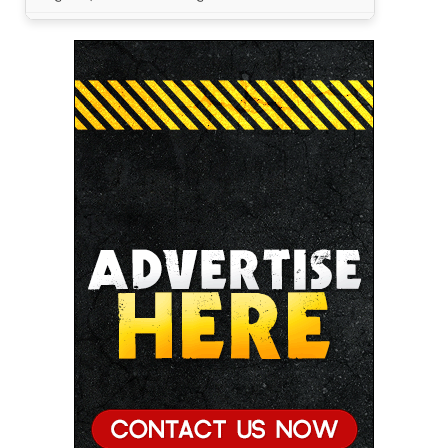
● मुख्यमंत्री डॉ. यादव ने पूर्व विदेश मंत्री श्रीमती सुषमा स्वराज
की पुण्यतिथि पर श्रद्धांजलि अर्पित की
● जन-कल्याणकारी तथा हितग्राही मूलक योजनाओं को अधिक
प्रभावी बनाने के लिए अनुशंसाएं देने उच्च स्तरीय समिति गठित
● मध्यप्रदेश में सृजन संवाद अभियान का शुभारंभ