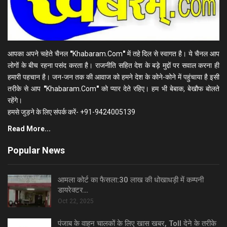
आपका अपने चहेते चैनल
"
Khabaram.Com
"
में तहे दिल से स्वागत है। ये चैनल आप
लोगों के बीच रहना पसंद करता है। राजनीति सहित देश के बड़े मुद्दों पर सवाल करना ही
हमारी पहचान है। जन-जन तक की आवाज को हमने देश के कोने-कोने में पहुंचाया है इसी
तरीके से आप
"
Khabaram.Com
"
को प्यार देते रहिए। हम भी बेबाक, बेखौफ बोलते
रहेंगे।
हमसे जुड़ने के लिए संपर्क करें- +91-9424005139
Read More...
Popular News
आमला कोर्ट का फैसला:30 लाख की धोखाधड़ी में कम्पनी
डायरेक्टर…
Oct 22, 2025
पंजाब के वाहन चालकों के लिए खास खबर, Toll देने के तरीके