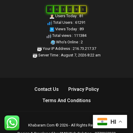
0
6
1
2
9
1
Users Today : 81
Total Users : 61291
Views Today : 89
Total views : 111384
Who's Online : 2
Your IP Address : 216.73.217.37
Server Time : August 7, 2026 8:22 am
Contact Us
Privacy Policy
Terms And Conditions
HI
Khabaram.Com © 2026 - All Rights Reserved.