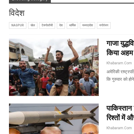
विदेश
NAGPUR
खेल
टेक्नोलॉजी
देश
धार्मिक
मध्यप्रदेश
मनोरंजन
गाजा युद्ध
किया अहम
Khabaram.Com
अमेरिकी राष्ट्रपति
कि गुरुवार को होन
पाकिस्तान
रिश्तों में
Khabaram.Com