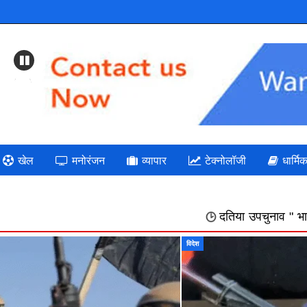
Previous
खेल
मनोरंजन
व्यापार
टेक्नोलॉजी
धार्मि
दतिया उपचुनाव " भाजपा: गलत निर्णयों की भरमार
विदेश