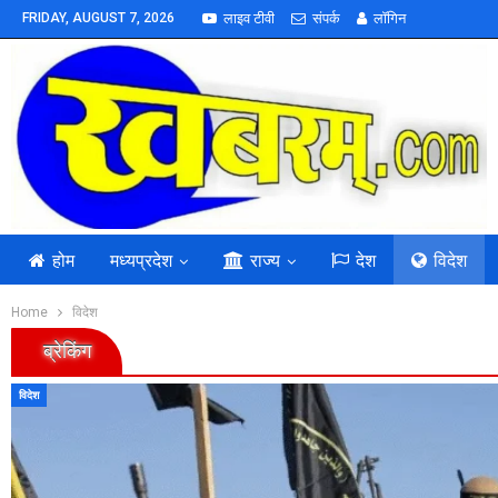
FRIDAY, AUGUST 7, 2026
लाइव टीवी
संपर्क
लॉगिन
होम
मध्यप्रदेश
राज्य
देश
विदेश
Home
विदेश
ब्रेकिंग
विदेश