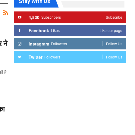
Stay With Us
4,830
Subscribers
Subscribe
Facebook
Likes
Like our page
 ने
Instagram
Followers
Follow Us
Twitter
Followers
Follow Us
की है
का