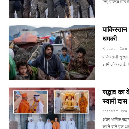
लिए एक्टिव मोड में 
पाकिस्तान 
धमकी
Khabaram.Com
पाकिस्तानी सुरक्ष
इनमें लोअरलाई, 
सद्भाव का 
स्वामी दास
Khabaram.Com
अंतर धार्मिक सद्
करने वाले एक अह