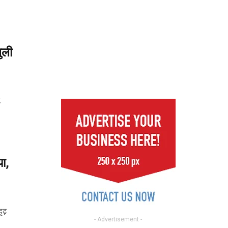
ुली
.
ा,
ृढ़
- Advertisement -