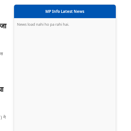
MP Info Latest News
News load nahi ho pa rahi hai.
 जा
इस
या
) ने