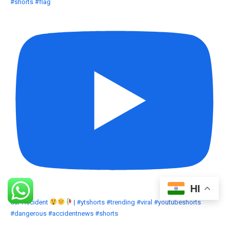
#shorts #flag
HI
Car Accident
| #ytshorts #trending #viral #youtubeshorts
#dangerous #accidentnews #shorts