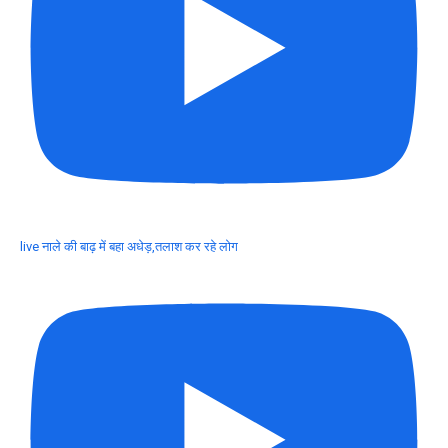
live नाले की बाढ़ में बहा अधेड़,तलाश कर रहे लोग