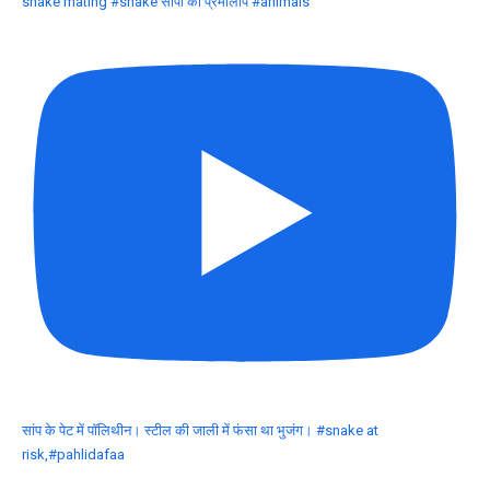
snake mating #snake सांपो का प्रेमालाप #animals
सांप के पेट में पॉलिथीन। स्टील की जाली में फंसा था भुजंग। #snake at
risk,#pahlidafaa