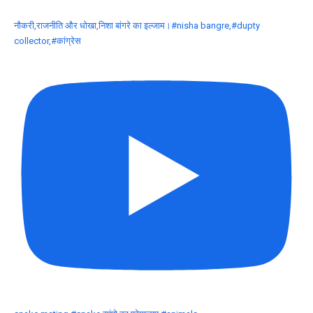
नौकरी,राजनीति और धोखा,निशा बांगरे का इल्जाम।#nisha bangre,#dupty
collector,#कांग्रेस