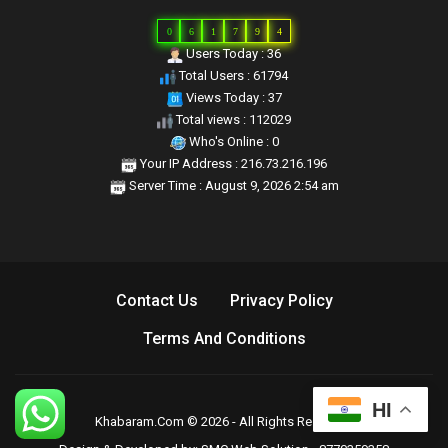
0
6
1
7
9
4
Users Today : 36
Total Users : 61794
Views Today : 37
Total views : 112029
Who's Online : 0
Your IP Address : 216.73.216.196
Server Time : August 9, 2026 2:54 am
Contact Us
Privacy Policy
Terms And Conditions
HI
Khabaram.Com © 2026 - All Rights Reserved.