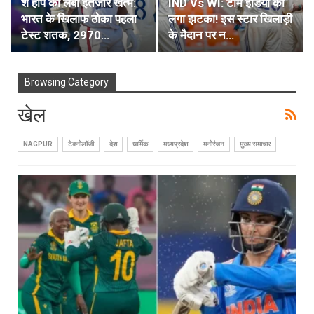
शे होप का लंबा इंतजार खत्म:
IND Vs WI: टीम इंडिया को
भारत के खिलाफ ठोका पहला
लगा झटका! इस स्टार खिलाड़ी
टेस्ट शतक, 2970…
के मैदान पर न…
Browsing Category
खेल
NAGPUR
टेक्नोलॉजी
देश
धार्मिक
मध्यप्रदेश
मनोरंजन
मुख्य समाचार