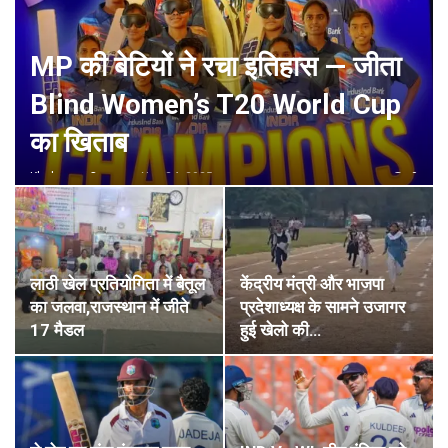
MP की बेटियों ने रचा इतिहास — जीता
Blind Women’s T20 World Cup
का खिताब
Khabaram.Com
Nov 24, 2025
0
लाठी खेल प्रतियोगिता में बैतूल
केंद्रीय मंत्री और भाजपा
का जलवा,राजस्थान में जीते
प्रदेशाध्यक्ष के सामने उजागर
17 मैडल
हुई खेलो की…