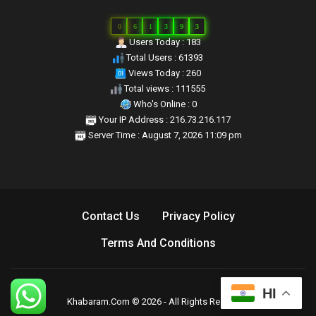
0
6
1
3
9
3
Users Today : 183
Total Users : 61393
Views Today : 260
Total views : 111555
Who's Online : 0
Your IP Address : 216.73.216.117
Server Time : August 7, 2026 11:09 pm
Contact Us
Privacy Policy
Terms And Conditions
HI
Khabaram.Com © 2026 - All Rights Reserved.