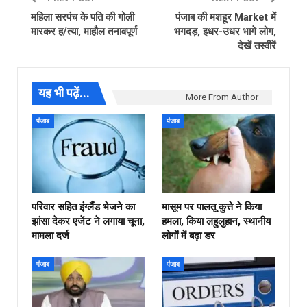
महिला सरपंच के पति की गोली
पंजाब की मशहूर Market में
मारकर ह/त्या, माहौल तनावपूर्ण
भगदड़, इधर-उधर भागे लोग,
देखें तस्वीरें
यह भी पढ़ें...
More From Author
पंजाब
पंजाब
परिवार सहित इंग्लैंड भेजने का
मासूम पर पालतू कुत्ते ने किया
झांसा देकर एजेंट ने लगाया चूना,
हमला, किया लहुलुहान, स्थानीय
मामला दर्ज
लोगों में बढ़ा डर
पंजाब
पंजाब