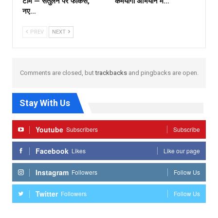
टीम — संतुलन पर फोकस,
कर्मयोगी अभियान में…
नए…
PREV
NEXT
Comments are closed, but
trackbacks
and pingbacks are open.
Stay With Us
Youtube
Subscribers
Subscribe
Facebook
Likes
Like our page
Instagram
Followers
Follow Us
Twitter
Followers
Follow Us