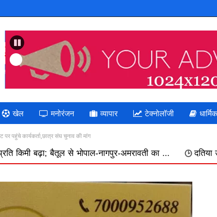
Previous
खेल
मनोरंजन
व्यापार
टेक्नोलॉजी
धार्मि
पर पहुंचे कार्यकर्ता,छात्र संघ चुनाव की मांग
भोपाल-नागपुर-अमरावती का ...
दतिया उपचुनाव " भाजपा: गलत निर