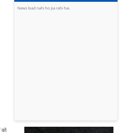
News load nahi ho pa rahi hai.
ं को