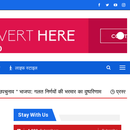
क
लाइफ स्टाइल
्णयों की भरमार का दुष्परिणाम
प्रस्तावित नगर निगम में शामिल कि
Stay With Us