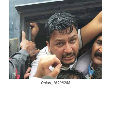
Oplus_16908288