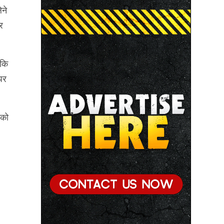
ेने
र
 कि
पर
 को