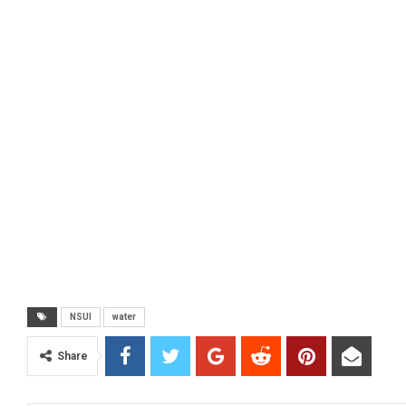
NSUI
water
Share