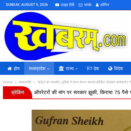
SUNDAY, AUGUST 9, 2026
लाइव टीवी
संपर्क
लॉगिन
होम
मध्यप्रदेश
राज्य
देश
विदेश
Home
मध्यप्रदेश
NSUI का प्रदर्शन, पुलिस ने वाटर केनन चलाया,बेरीकेट तोड़कर कलेक्ट्रेट गेट 
ब्रेकिंग
ं की मांग पर सरकार झुकी, किराया 75 पैसे प्रति किमी बढ़ा; बैतूल से 