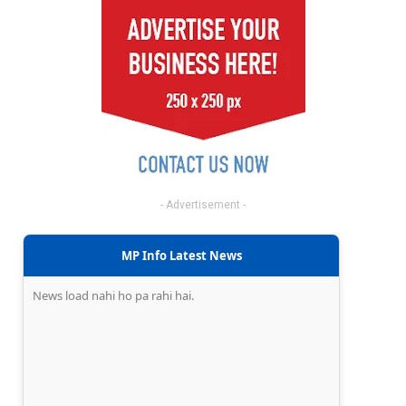
- Advertisement -
MP Info Latest News
News load nahi ho pa rahi hai.