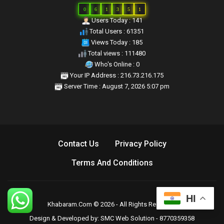
0
6
1
3
5
1
Users Today : 141
Total Users : 61351
Views Today : 185
Total views : 111480
Who's Online : 0
Your IP Address : 216.73.216.175
Server Time : August 7, 2026 5:07 pm
Contact Us
Privacy Policy
Terms And Conditions
HI
Khabaram.Com © 2026 - All Rights Reserved.
Design & Developed by:
SMC Web Solution - 8770359358