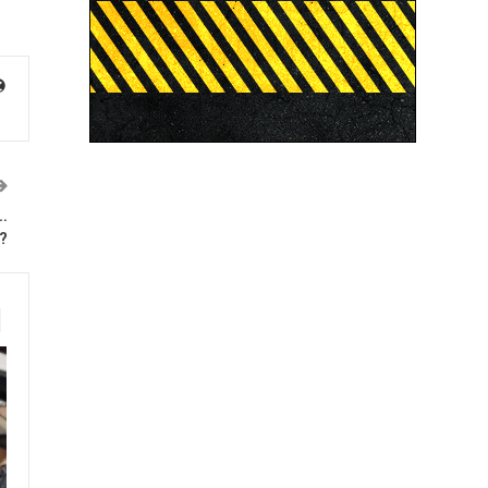
ा…
ा?