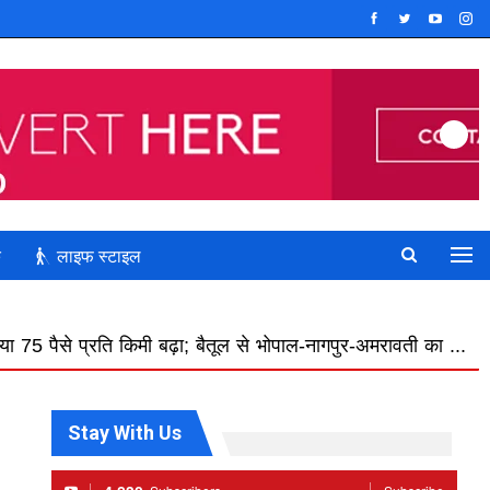
क
लाइफ स्टाइल
ी बढ़ा; बैतूल से भोपाल-नागपुर-अमरावती का ...
दतिया उपचुनाव 
Stay With Us