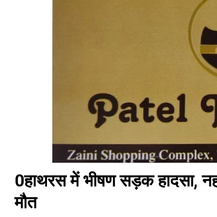
0हाथरस में भीषण सड़क हादसा, नहर 
मौत