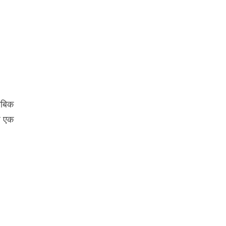
ताबिक
ढ़ एक