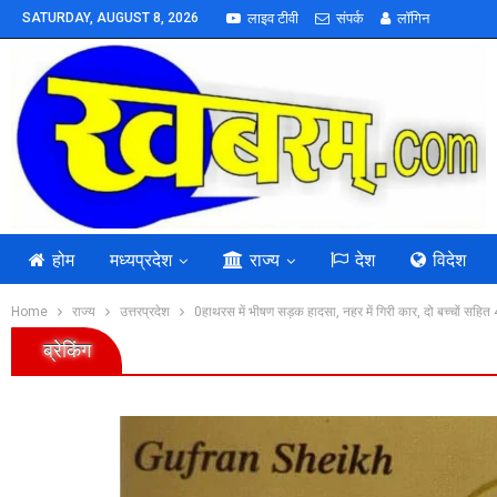
SATURDAY, AUGUST 8, 2026
लाइव टीवी
संपर्क
लॉगिन
होम
मध्यप्रदेश
राज्य
देश
विदेश
Home
राज्य
उत्तरप्रदेश
0हाथरस में भीषण सड़क हादसा, नहर में गिरी कार, दो बच्चों सहित
ब्रेकिंग