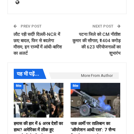
PREV POST
NEXT POST
लौट रही सर्दी! दिल्ली-NCR में
पटना जिले को CM नीतीश
छाए बादल, फिर से बदलेगा
कुमार की सौगात, ₹1404 करोड़
मौसम; इन राज्यों में आंधी-बारिश
की 623 परियोजनाओं का
का अलर्ट
शुभारंभ
यह भी पढ़ें...
More From Author
विदेश
विदेश
हमास की हार में 6 अरब देशों का
पाक आर्मी पर तालिबान का
हाथ? अमेरिका में लीक हुए
‘ऑपरेशन आधी रात’: 7 सैन्य