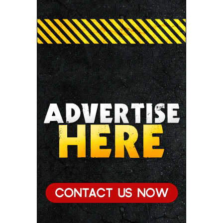
की पुण्यतिथि पर श्रद्धांजलि अर्पित की
● जन-कल्याणकारी तथा हितग्राही मूलक योजनाओं को अधिक
प्रभावी बनाने के लिए अनुशंसाएं देने उच्च स्तरीय समिति गठित
● मध्यप्रदेश में सृजन संवाद अभियान का शुभारंभ