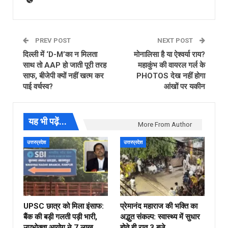
PREV POST
NEXT POST
दिल्ली में ‘D-M’का न मिलता
मोनालिसा है या ऐश्वर्या राय?
साथ तो AAP हो जाती पूरी तरह
महाकुंभ की वायरल गर्ल के
साफ, बीजेपी क्यों नहीं खत्म कर
PHOTOS देख नहीं होगा
पाई वर्चस्व?
आंखों पर यकीन
यह भी पढ़ें...
More From Author
उत्तरप्रदेश
उत्तरप्रदेश
UPSC छात्र को मिला इंसाफ:
प्रेमानंद महाराज की भक्ति का
बैंक की बड़ी गलती पड़ी भारी,
अद्भुत संकल्प: स्वास्थ्य में सुधार
उपभोक्ता आयोग ने ₹7 लाख
होते ही रात 3 बजे…