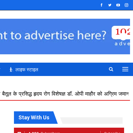
क
लाइफ स्टाइल
ृदय रोग विशेषज्ञ डॉ. ओपी माहौर को अग्रिम जमानत
बस ऑपरेटरों की 
Stay With Us