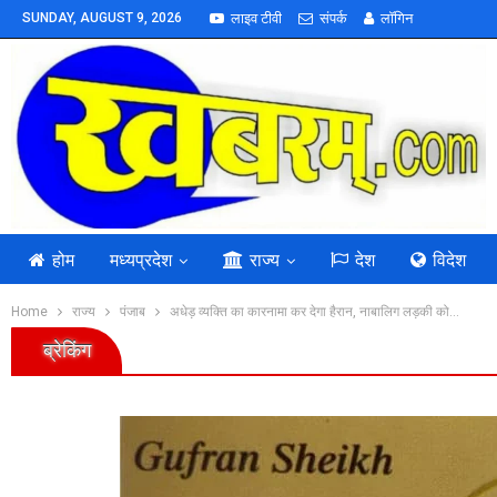
SUNDAY, AUGUST 9, 2026
लाइव टीवी
संपर्क
लॉगिन
होम
मध्यप्रदेश
राज्य
देश
विदेश
Home
राज्य
पंजाब
अधेड़ व्यक्ति का कारनामा कर देगा हैरान, नाबालिग लड़की को…
ब्रेकिंग