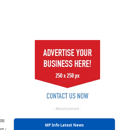
- Advertisement -
काम
MP Info Latest News
 था।