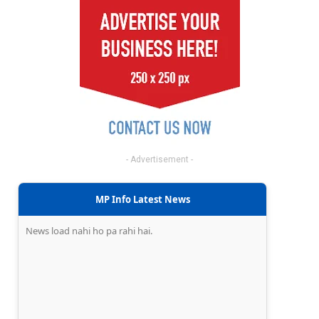
- Advertisement -
MP Info Latest News
News load nahi ho pa rahi hai.