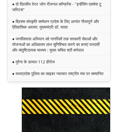
● दो दिवसीय वेस्ट जोन रीजनल कॉन्फ्रेंस - "इन्हेंसिंग एक्सेस टू
जस्टिस"
● ब्रिक्स संस्कृति सम्मेलन प्रदेश के लिए अत्यंत गौरवपूर्ण और
ऐतिहासिक अवसर: मुख्यमंत्री डॉ. यादव
● जनविश्वास अभियान को नागरिकों तक सरकारी सेवाओं और
योजनाओं का अधिकतम लाभ सुनिश्चित करने का बनाएं पारदर्शी
और संतुष्टिदायक माध्यम : मुख्य सचिव श्री बर्णवाल
● मुरैना के डायल-112 हीरोज
● मध्यप्रदेश पुलिस का साइबर नवाचार राष्ट्रीय मंच पर सम्मानित
● मध्यप्रदेश की खुशी का भारतीय फेंसिंग टीम में चयन
● तेंदुए के अवैध शिकार एवं तस्करी मामले में एमपी एसटीएसएफ ने
8वें शिकारी को किया गिरफ्तार
● मध्यप्रदेश पॉवर जनरेटिंग कम्पनी के निदेशक (वाणिज्य)
कार्यालय को मिला आईएसओ प्रमाणीकरण