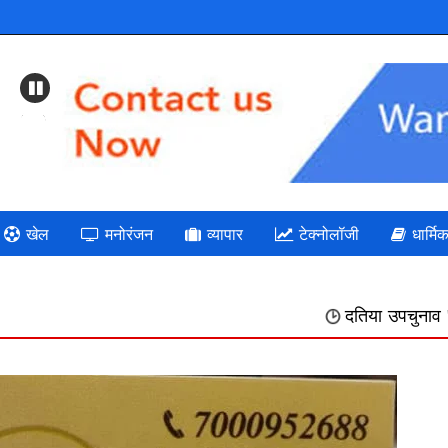
Previous
खेल
मनोरंजन
व्यापार
टेक्नोलॉजी
धार्मि
दतिया उपचुनाव " भाजपा: गलत निर्णयो