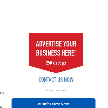
- Advertisement -
 पर
MP Info Latest News
तु