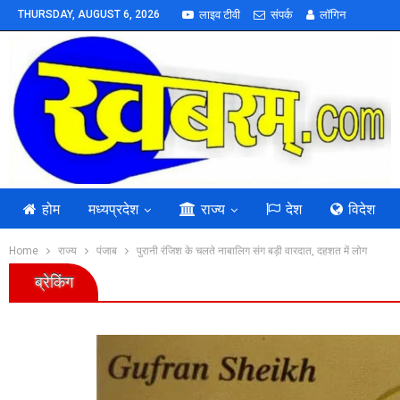
THURSDAY, AUGUST 6, 2026
लाइव टीवी
संपर्क
लॉगिन
होम
मध्यप्रदेश
राज्य
देश
विदेश
Home
राज्य
पंजाब
पुरानी रंजिश के चलते नाबालिग संग बड़ी वारदात, दहशत में लोग
ब्रेकिंग