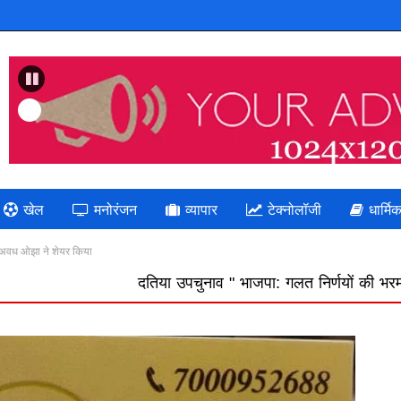
Previous
खेल
मनोरंजन
व्यापार
टेक्नोलॉजी
धार्मि
ा? अवध ओझा ने शेयर किया
दतिया उपचुनाव " भाजपा: गलत निर्णयों की भरमार का दुष्परिणाम