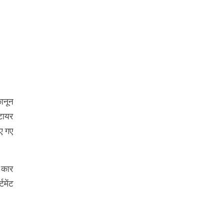
ानून
टायर
ए गए
 कार
टमेंट