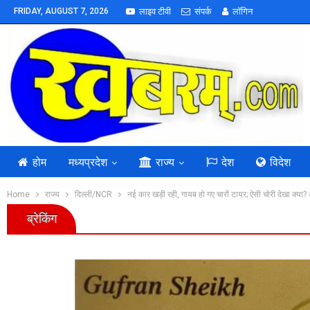
FRIDAY, AUGUST 7, 2026
लाइव टीवी
संपर्क
लॉगिन
होम
मध्यप्रदेश
राज्य
देश
विदेश
Home
राज्य
दिल्ली/NCR
नई कार खड़ी रही, गायब हो गए चारों टायर; ऐसी चोरी देखा क्य
ब्रेकिंग