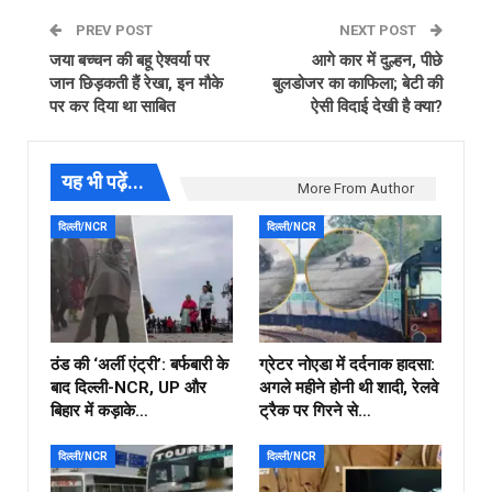
PREV POST
NEXT POST
जया बच्चन की बहू ऐश्वर्या पर
आगे कार में दुल्हन, पीछे
जान छिड़कती हैं रेखा, इन मौके
बुलडोजर का काफिला; बेटी की
पर कर दिया था साबित
ऐसी विदाई देखी है क्या?
यह भी पढ़ें...
More From Author
दिल्ली/NCR
दिल्ली/NCR
ठंड की ‘अर्ली एंट्री’: बर्फबारी के
ग्रेटर नोएडा में दर्दनाक हादसा:
बाद दिल्ली-NCR, UP और
अगले महीने होनी थी शादी, रेलवे
बिहार में कड़ाके…
ट्रैक पर गिरने से…
दिल्ली/NCR
दिल्ली/NCR