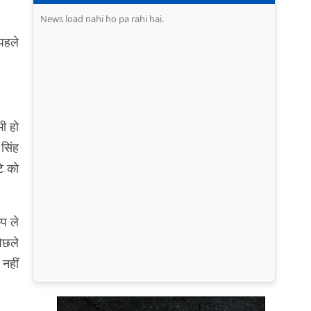
News load nahi ho pa rahi hai.
 पहले
भी हो
 सिंह
टे को
ंप ले
पिछले
 नहीं