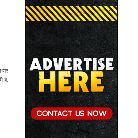
आधार
 है.