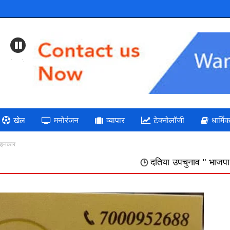
Previous
खेल
मनोरंजन
व्यापार
टेक्नोलॉजी
धार्मि
े इनकार
दतिया उपचुनाव " भाजपा: गलत निर्णयों की भरमा