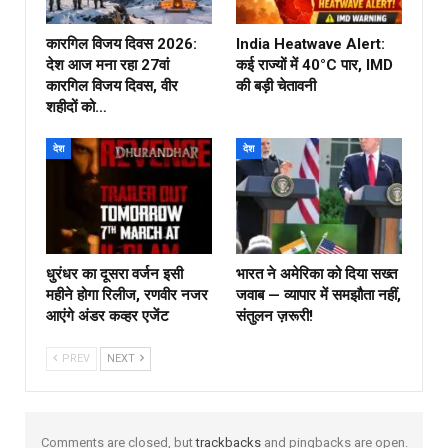
कारगिल विजय दिवस 2026:
India Heatwave Alert:
देश आज मना रहा 27वां
कई राज्यों में 40°C पार, IMD
कारगिल विजय दिवस, वीर
की बड़ी चेतावनी
शहीदों को…
देश
देश
धुरंधर का दूसरा वर्जन इसी
भारत ने अमेरिका को दिया सख्त
महीने होगा रिलीज, रणवीर नजर
जवाब — व्यापार में समझौता नहीं,
आएंगे अंडर कव्हर एजेंट
संतुलन ज़रूरी!
PREV
NEXT
Comments are closed, but
trackbacks
and pingbacks are open.