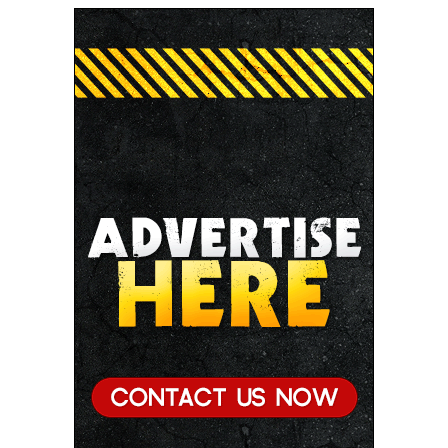
● मुख्यमंत्री डॉ. यादव ने पूर्व विदेश मंत्री श्रीमती सुषमा स्वराज
की पुण्यतिथि पर श्रद्धांजलि अर्पित की
● जन-कल्याणकारी तथा हितग्राही मूलक योजनाओं को अधिक
प्रभावी बनाने के लिए अनुशंसाएं देने उच्च स्तरीय समिति गठित
● मध्यप्रदेश में सृजन संवाद अभियान का शुभारंभ