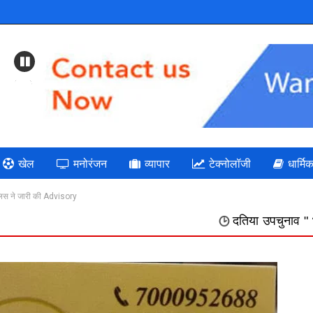
Previous
खेल
मनोरंजन
व्यापार
टेक्नोलॉजी
धार्मि
लिस ने जारी की Advisory
दतिया उपचुनाव " भाजपा: गलत निर्णयों क