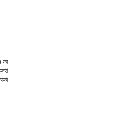
) का
ाइजरी
 आपको