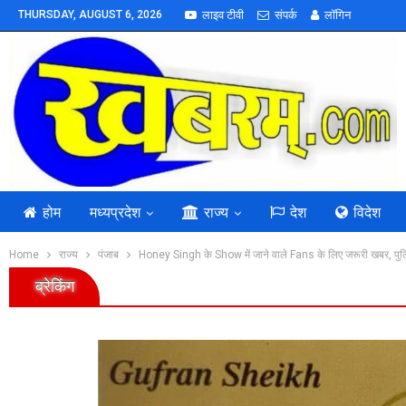
THURSDAY, AUGUST 6, 2026
लाइव टीवी
संपर्क
लॉगिन
होम
मध्यप्रदेश
राज्य
देश
विदेश
Home
राज्य
पंजाब
Honey Singh के Show में जाने वाले Fans के लिए जरूरी खबर, पु
ब्रेकिंग