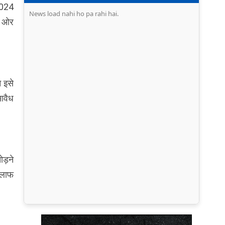
2024
News load nahi ho pa rahi hai.
ी ओर
े इसे
 आवैध
ोड़ने
खिलाफ