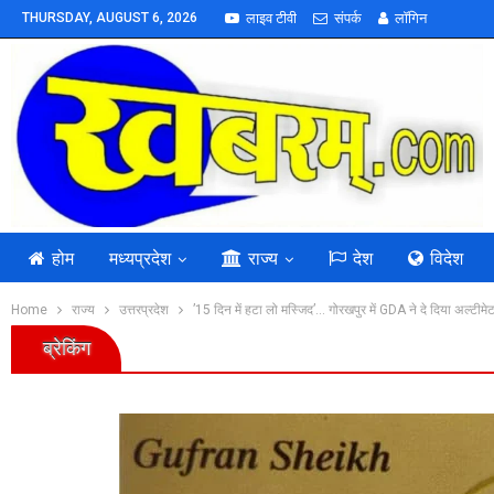
THURSDAY, AUGUST 6, 2026
लाइव टीवी
संपर्क
लॉगिन
होम
मध्यप्रदेश
राज्य
देश
विदेश
Home
राज्य
उत्तरप्रदेश
’15 दिन में हटा लो मस्जिद’… गोरखपुर में GDA ने दे दिया अल्टीम
ब्रेकिंग