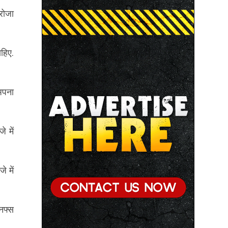
रोजा
हिए.
अपना
 में
 में
 नफ्स