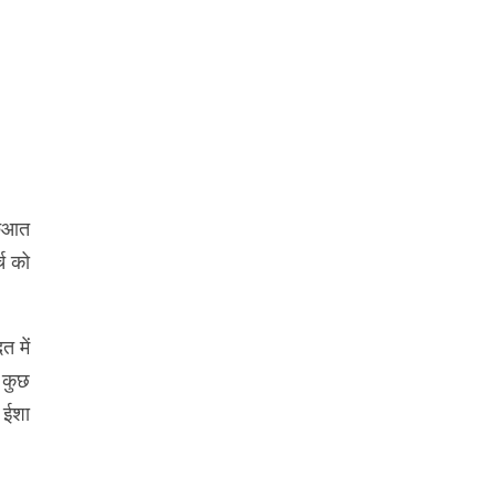
ुरुआत
्च को
 में
 कुछ
न ईशा