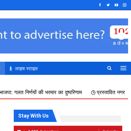
क
लाइफ स्टाइल
 भरमार का दुष्परिणाम
प्रस्तावित नगर निगम में शामिल किए जाने 
Stay With Us