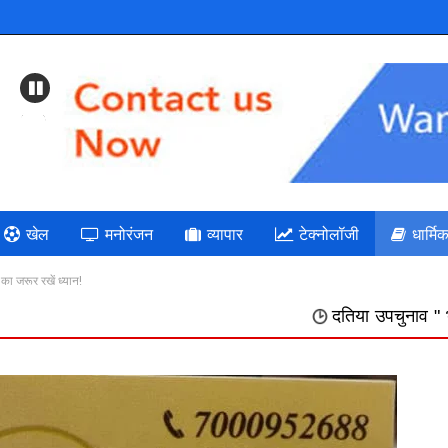
Previous
खेल
मनोरंजन
व्यापार
टेक्नोलॉजी
धार्मि
 जरूर रखें ध्यान!
दतिया उपचुनाव " भाजपा: गलत निर्णयों की