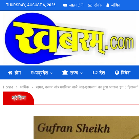
THURSDAY, AUGUST 6, 2026
लाइव टीवी
संपर्क
लॉगिन
होम
मध्यप्रदेश
राज्य
देश
विदेश
Home
धार्मिक
रहमत, बरकत और मगफिरत वाले ‘माह-ए-रमजान’ का हुआ आगाज, इन 6 हिदायतों का
ब्रेकिंग