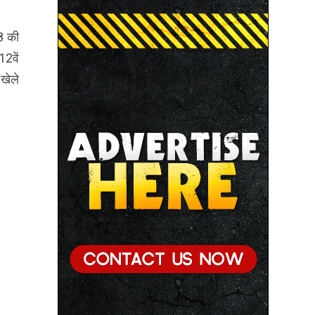
● छिंदवाड़ा को औद्योगिक हब बनाने की दिशा में तेज होंगे प्रयास :
मुख्यमंत्री डॉ. यादव
28 की
● जन सेवा में संवेदनशीलता ही सुशासन की पहचान : मुख्यमंत्री
2वें
डॉ. यादव
 खेले
● प्रशिक्षु छात्राएं आत्मविश्वास रखें, तकनीकी दक्षता के साथ
अपनी जड़ों से जुड़े : मुख्यमंत्री डॉ. यादव