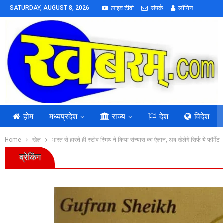
SATURDAY, AUGUST 8, 2026
लाइव टीवी
संपर्क
लॉगिन
होम
मध्यप्रदेश
राज्य
देश
विदेश
Home
खेल
भारत से हारते ही स्टीव स्मिथ ने किया संन्यास का ऐलान, अब खेलेंगे सिर्फ ये फॉर्मेट
ब्रेकिंग