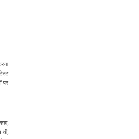
करना
टेस्ट
ों पर
 कहा,
ि थी,