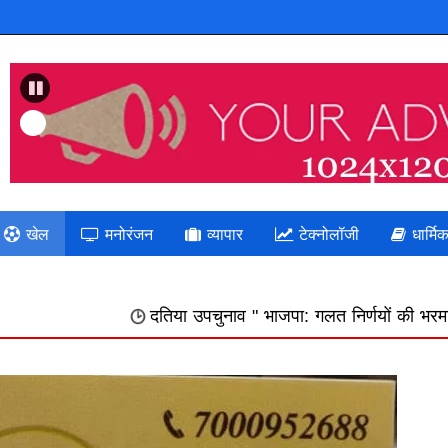
Previous
खेल
मनोरंजन
व्यापार
टेक्नोलॉजी
धार्मि
दतिया उपचुनाव " भाजपा: गलत निर्णयों की भरमार का दुष्परिणाम