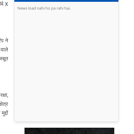
र्म X
News load nahi ho pa rahi hai.
ंप ने
 वाले
मजबूत
क्षा,
षेत्र
द्दों