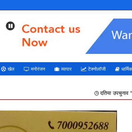
Previous
खेल
मनोरंजन
व्यापार
टेक्नोलॉजी
धार्मि
दतिया उपचुनाव " भाजपा: गलत निर्णयों 