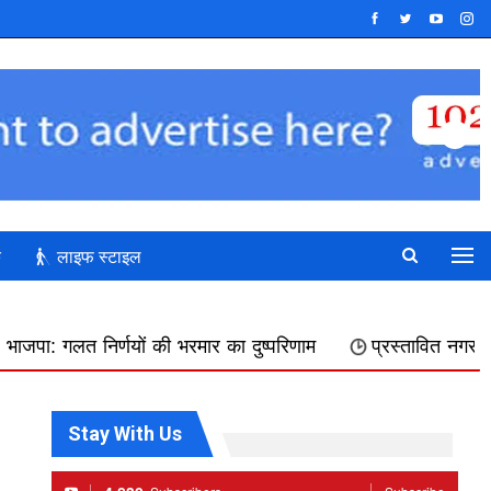
क
लाइफ स्टाइल
की भरमार का दुष्परिणाम
प्रस्तावित नगर निगम में शामिल किए जान
Stay With Us