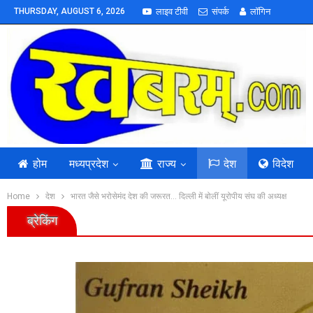
THURSDAY, AUGUST 6, 2026
लाइव टीवी
संपर्क
लॉगिन
होम
मध्यप्रदेश
राज्य
देश
विदेश
Home
देश
भारत जैसे भरोसेमंद देश की जरूरत… दिल्ली में बोलीं यूरोपीय संघ की अध्यक्ष
ब्रेकिंग