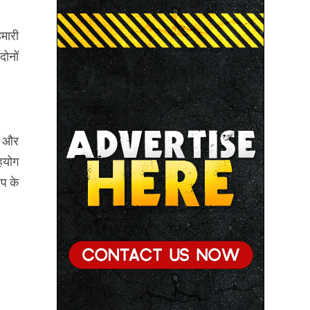
हमारी
दोनों
ा और
सहयोग
ोप के