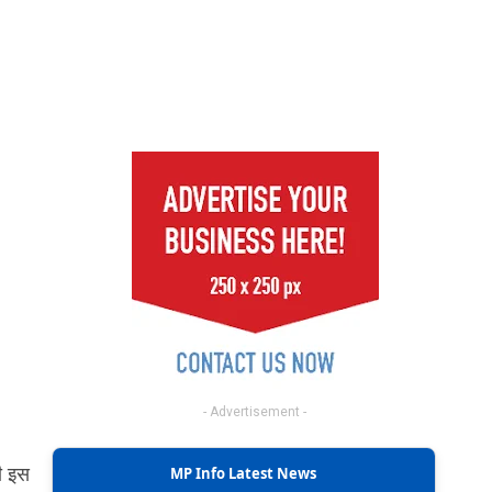
- Advertisement -
भी इस
MP Info Latest News