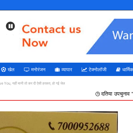
Previous
खेल
मनोरंजन
व्यापार
टेक्नोलॉजी
धार्मि
ove You, नहीं मानी तो कर दी ऐसी हरकत, हो गई जेल
दतिया उपचुनाव " भाजपा: गलत निर्णयों