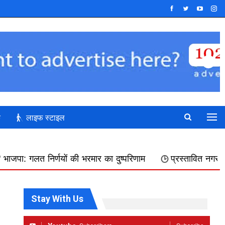
क
लाइफ स्टाइल
 की भरमार का दुष्परिणाम
प्रस्तावित नगर निगम में शामिल किए जा
Stay With Us