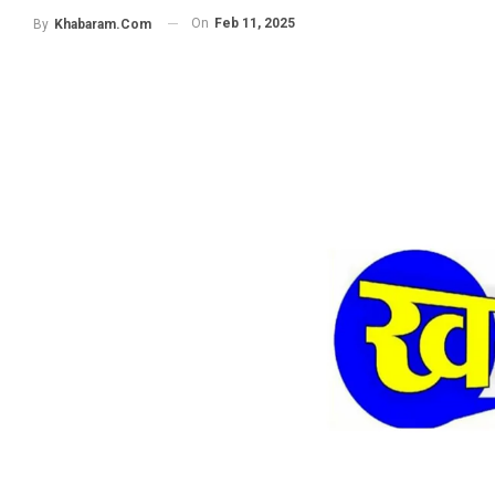
On
Feb 11, 2025
By
Khabaram.Com