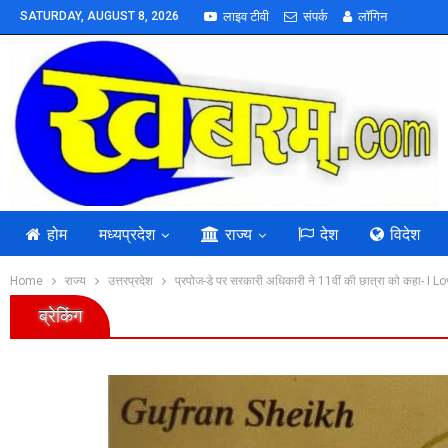
SATURDAY, AUGUST 8, 2026
लाइव टीवी
संपर्क
लॉगिन
होम
मध्यप्रदेश
राज्य
देश
विदेश
Home
राज्य
उत्तरप्रदेश
प्रपोज-डे पर सरकारी अधिकारी ने 11वीं की छात्रा को कहा- I L
ब्रेकिंग