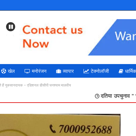
Previous
खेल
मनोरंजन
व्यापार
टेक्नोलॉजी
धार्मि
ते हैं नुकसानदायक – एडिशनल डीसीपी घनश्याम मालवीय
दतिया उपचुनाव " भाजपा: गलत निर्णयों 