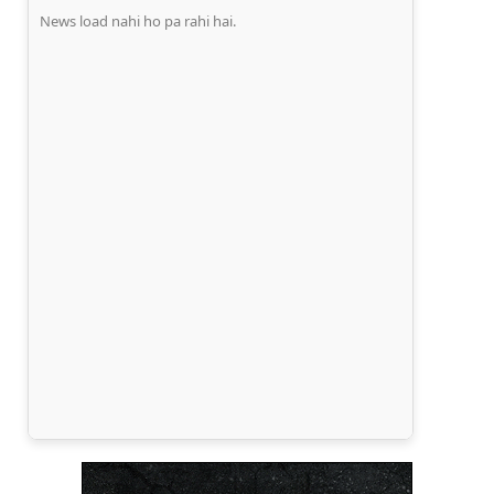
News load nahi ho pa rahi hai.