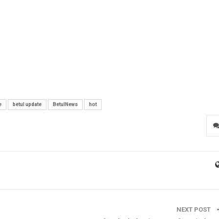
e
betul update
BetulNews
hot
NEXT POST