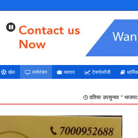
Previous
खेल
मनोरंजन
व्यापार
टेक्नोलॉजी
धार्मि
दतिया उपचुनाव " भाजपा: गलत निर्णयों की भरमार का द