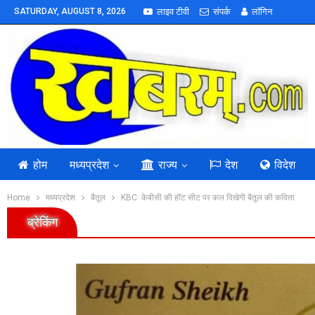
SATURDAY, AUGUST 8, 2026
लाइव टीवी
संपर्क
लॉगिन
होम
मध्यप्रदेश
राज्य
देश
विदेश
Home
मध्यप्रदेश
बैतूल
KBC: केबीसी की हॉट सीट पर कल दिखेगी बैतूल की कविता
ब्रेकिंग