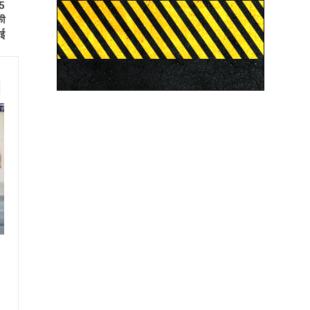
05
की
ाई