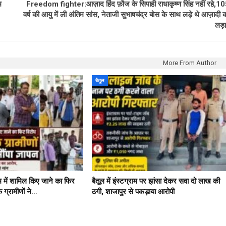
म
Freedom fighter:आज़ाद हिंद फ़ौज के सिपाही राधाकृष्ण सिंह नहीं रहे,1
वर्ष की आयु में ली अंतिम सांस, नेताजी सुभाषचंद्र बोस के साथ लड़े थे आज़ादी 
लड़
More From Author
बैतूल
म में शामिल किए जाने का फिर
बैतूल में इंस्टग्राम पर झांसा देकर सवा दो लाख की
े ग्रामीणों ने…
ठगी, शाजापुर से पकड़ाया आरोपी