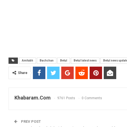
Amitabh
Bachchan
Betul
Betul latest news
Betul news updat
Share
Khabaram.Com
9761 Posts
0 Comments
PREV POST