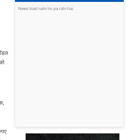
News load nahi ho pa rahi hai.
मॉडल
पको
क,
रुपए