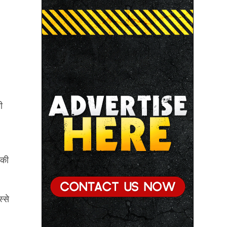
े
ी
 की
्से