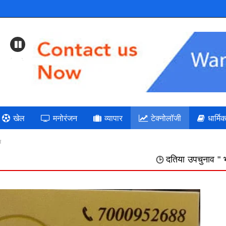
Previous
खेल
मनोरंजन
व्यापार
टेक्नोलॉजी
धार्मि
म
दतिया उपचुनाव " भाजपा: गलत निर्णयों 