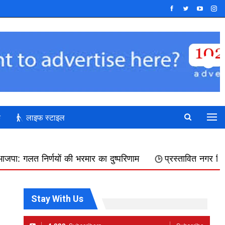
क
लाइफ स्टाइल
की भरमार का दुष्परिणाम
प्रस्तावित नगर निगम में शामिल किए जान
Stay With Us