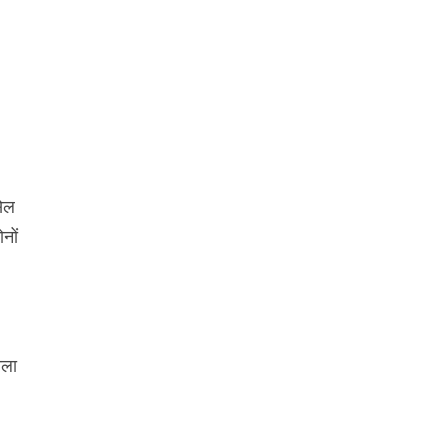
सेल
नों
ाला