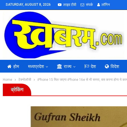
SATURDAY, AUGUST 8, 2026
लाइव टीवी
संपर्क
लॉगिन
होम
मध्यप्रदेश
राज्य
देश
विदेश
Home
टेक्नोलॉजी
iPhone 15 मिल जाएगा iPhone 16e से भी सस्ता, बस करना होगा ये का
ब्रेकिंग