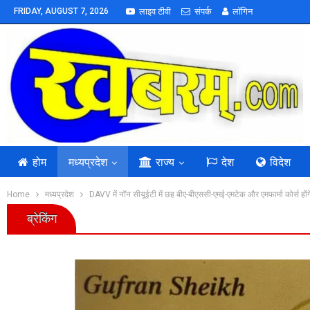
FRIDAY, AUGUST 7, 2026
लाइव टीवी
संपर्क
लॉगिन
होम
मध्यप्रदेश
राज्य
देश
विदेश
Home
मध्यप्रदेश
DAVV में नॉन सीयूईटी में छह बीए-बीएससी-एमई-एमटेक और एमफार्मा कोर्स हों
ब्रेकिंग