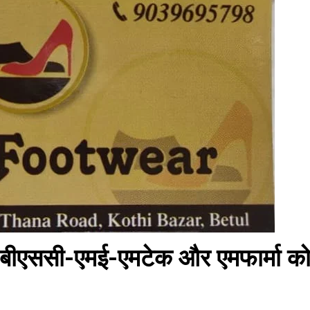
ए-बीएससी-एमई-एमटेक और एमफार्मा कोर