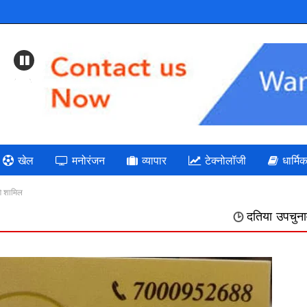
Previous
खेल
मनोरंजन
व्यापार
टेक्नोलॉजी
धार्मि
गे शामिल
दतिया उपचुनाव " भाजपा: गलत निर्ण