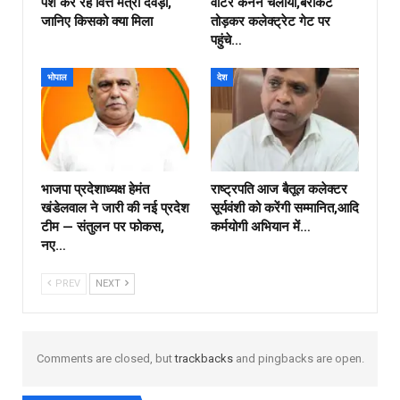
पेश कर रहे वित्त मंत्री देवड़ा,
वाटर केनन चलाया,बेरीकेट
जानिए किसको क्या मिला
तोड़कर कलेक्ट्रेट गेट पर
पहुंचे…
भोपाल
देश
भाजपा प्रदेशाध्यक्ष हेमंत
राष्ट्रपति आज बैतूल कलेक्टर
खंडेलवाल ने जारी की नई प्रदेश
सूर्यवंशी को करेंगी सम्मानित,आदि
टीम — संतुलन पर फोकस,
कर्मयोगी अभियान में…
नए…
PREV
NEXT
Comments are closed, but
trackbacks
and pingbacks are open.