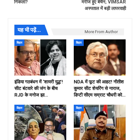
निकला?
मरीज हुए बेचैन; VIMSAR
अस्पताल में बड़ी लापरवाही
यह भी पढ़ें...
More From Author
बिहार
बिहार
इंडिया गठबंधन में ‘शायरी युद्ध’!
NDA में फूट की आहट! नीतीश
सीट बंटवारे की जंग के बीच
कुमार सीट शेयरिंग से नाराज,
RJD के मनोज झा…
डिप्टी सीएम सम्राट चौधरी को…
बिहार
बिहार