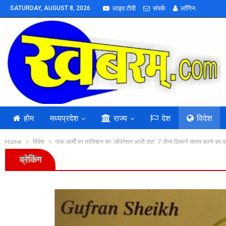
SATURDAY, AUGUST 8, 2026
लाइव टीवी
संपर्क
लॉगिन
होम
मध्यप्रदेश
राज्य
देश
विदेश
Home
विदेश
पाक आर्मी पर तालिबान का ‘ऑपरेशन आधी रात’: 7 सैन्य ठिकाने ध्वस्त करने का द
ब्रेकिंग