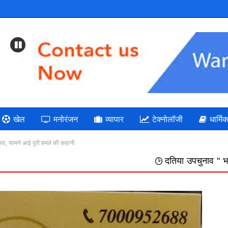
Previous
खेल
मनोरंजन
व्यापार
टेक्नोलॉजी
धार्मि
ावा, सामने आई पूरी हमले की कहानी
दतिया उपचुनाव " भाजपा: गलत निर्णयों की