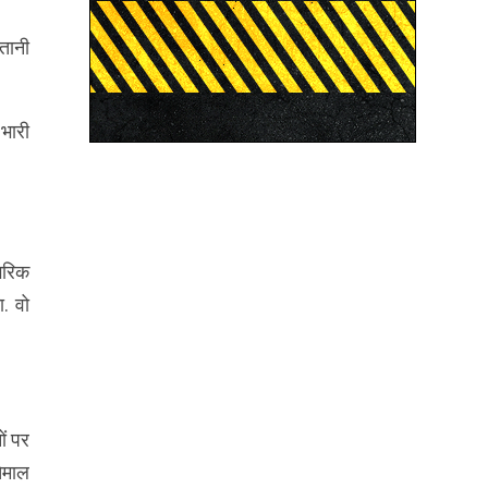
तानी
 भारी
गरिक
. वो
ों पर
तेमाल