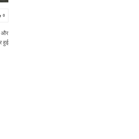
0
ी और
र हुई