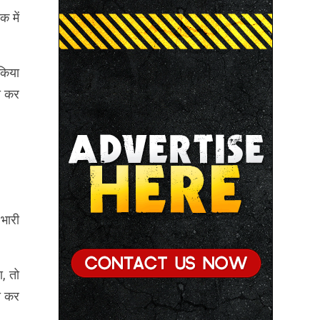
● छिंदवाड़ा को औद्योगिक हब बनाने की दिशा में तेज होंगे प्रयास :
 में
मुख्यमंत्री डॉ. यादव
● जन सेवा में संवेदनशीलता ही सुशासन की पहचान : मुख्यमंत्री
डॉ. यादव
 किया
● प्रशिक्षु छात्राएं आत्मविश्वास रखें, तकनीकी दक्षता के साथ
जा कर
अपनी जड़ों से जुड़े : मुख्यमंत्री डॉ. यादव
भारी
, तो
भी कर