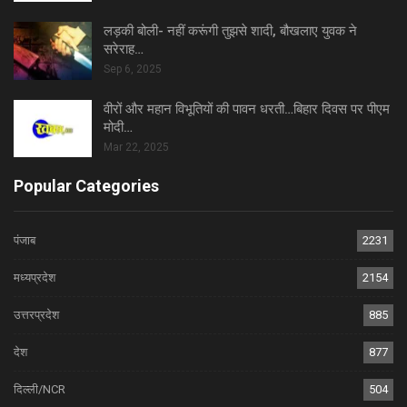
लड़की बोली- नहीं करूंगी तुझसे शादी, बौखलाए युवक ने
सरेराह…
Sep 6, 2025
वीरों और महान विभूतियों की पावन धरती…बिहार दिवस पर पीएम
मोदी…
Mar 22, 2025
Popular Categories
पंजाब
2231
मध्यप्रदेश
2154
उत्तरप्रदेश
885
देश
877
दिल्ली/NCR
504