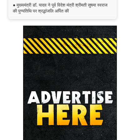
● मुख्यमंत्री डॉ. यादव ने पूर्व विदेश मंत्री श्रीमती सुषमा स्वराज
की पुण्यतिथि पर श्रद्धांजलि अर्पित की
● जन-कल्याणकारी तथा हितग्राही मूलक योजनाओं को अधिक
प्रभावी बनाने के लिए अनुशंसाएं देने उच्च स्तरीय समिति गठित
● मध्यप्रदेश में सृजन संवाद अभियान का शुभारंभ
● मध्यप्रदेश पुलिस की अवैध मादक पदार्थों के विरूद्ध प्रभावी
कार्यवाही