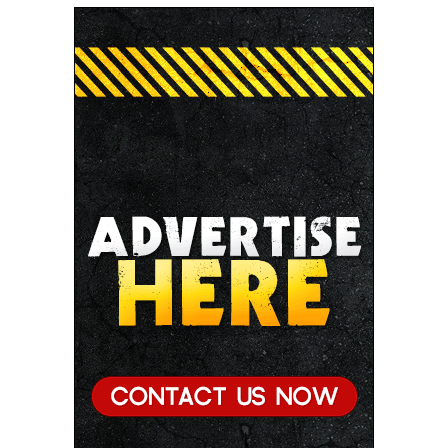
की पुण्यतिथि पर श्रद्धांजलि अर्पित की
● जन-कल्याणकारी तथा हितग्राही मूलक योजनाओं को अधिक
प्रभावी बनाने के लिए अनुशंसाएं देने उच्च स्तरीय समिति गठित
● मध्यप्रदेश में सृजन संवाद अभियान का शुभारंभ