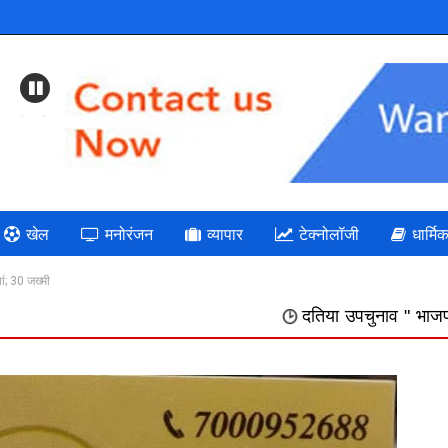
Previous
खेल
मनोरंजन
व्यापार
टेक्नोलॉजी
धार्मि
यां; 30 जख्मी
दतिया उपचुनाव " भाजपा: गलत निर्णयों की भरम