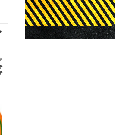
की
नी