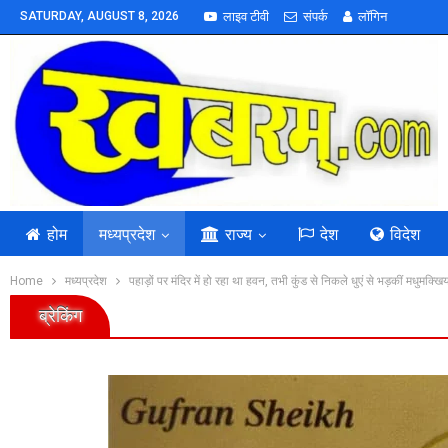
SATURDAY, AUGUST 8, 2026
लाइव टीवी
संपर्क
लॉगिन
होम
मध्यप्रदेश
राज्य
देश
विदेश
Home
मध्यप्रदेश
पहाड़ों पर मंदिर में हो रहा था हवन, तभी कुंड से निकले धुएं से भड़कीं मधुमक्खि
ब्रेकिंग