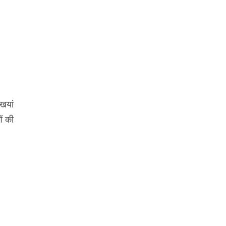
खियां
ों की