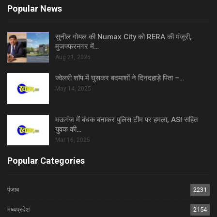
Popular News
सुनील गोयल की Numax City को RERA की मंजूरी,
मुजफ्फरनगर में…
Aug 21, 2025
ज्वेलरी शॉप में घुसकर बदमाशों ने दिनदहाड़े पिता –…
May 14, 2025
मऊगंज में बंधक बनाकर पुलिस टीम पर हमला, ASI सहित
युवक की…
Mar 16, 2025
Popular Categories
पंजाब
2231
मध्यप्रदेश
2154