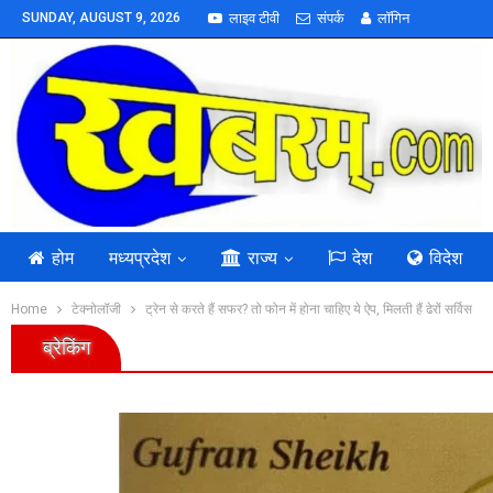
SUNDAY, AUGUST 9, 2026
लाइव टीवी
संपर्क
लॉगिन
होम
मध्यप्रदेश
राज्य
देश
विदेश
Home
टेक्नोलॉजी
ट्रेन से करते हैं सफर? तो फोन में होना चाहिए ये ऐप, मिलती हैं ढेरों सर्विस
ब्रेकिंग