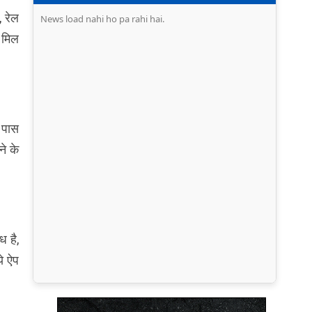
, रेल
News load nahi ho pa rahi hai.
 मिल
 पास
े के
ध है,
े ऐप