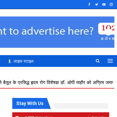
क
लाइफ स्टाइल
्ध हृदय रोग विशेषज्ञ डॉ. ओपी माहौर को अग्रिम जमानत
बस ऑपरेटरों
Stay With Us