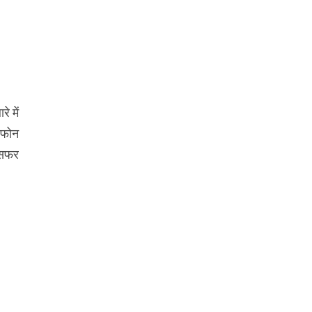
े में
 फोन
 सफर