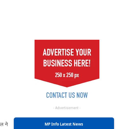
- Advertisement -
ल ने
MP Info Latest News