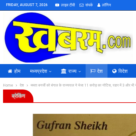
FRIDAY, AUGUST 7, 2026
लाइव टीवी
संपर्क
लॉगिन
होम
मध्यप्रदेश
राज्य
देश
विदेश
Home
देश
ममता बनर्जी को बंगाल के राज्यपाल ने भेजा 11 करोड़ का नोटिस, रडार में 3 और भी 
ब्रेकिंग