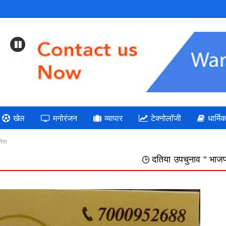
Previous
खेल
मनोरंजन
व्यापार
टेक्नोलॉजी
धार्मि
नेता
दतिया उपचुनाव " भाजपा: गलत निर्णयों की भर