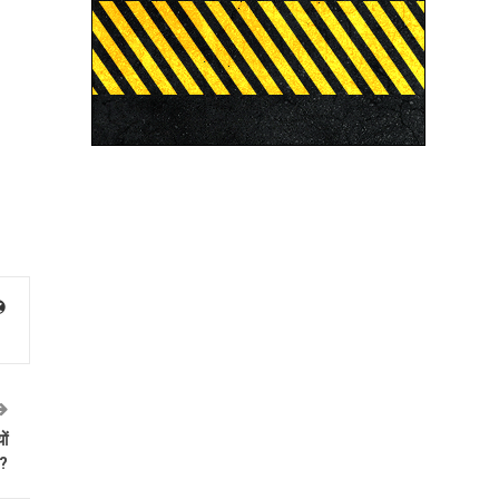
ों
व?