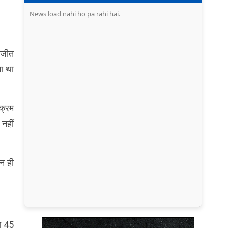
News load nahi ho pa rahi hai.
 जीत
ा था
क्रम
 नहीं
न ही
ति 45