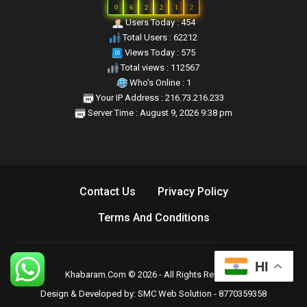
0
6
2
2
1
2
Users Today : 454
Total Users : 62212
Views Today : 575
Total views : 112567
Who's Online : 1
Your IP Address : 216.73.216.233
Server Time : August 9, 2026 9:38 pm
Contact Us
Privacy Policy
Terms And Conditions
HI
Khabaram.Com © 2026 - All Rights Reserved.
Design & Developed by:
SMC Web Solution - 8770359358