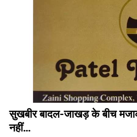
सुखबीर बादल-जाखड़ के बीच मज
नहीं…