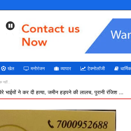
Previous
खेल
मनोरंजन
व्यापार
टेक्नोलॉजी
धार्मि
क नहीं…
्या, जमीन हड़पने की लालच, पुरानी रंजिश ...
महदगांव के फोटोग्