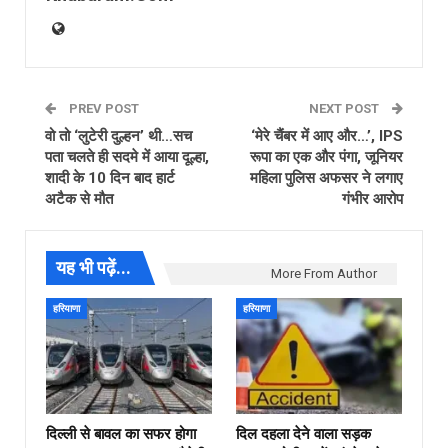
PREV POST
NEXT POST
वो तो ‘लुटेरी दुल्हन’ थी…सच
‘मेरे चैंबर में आए और…’, IPS
पता चलते ही सदमे में आया दूल्हा,
रूपा का एक और पंगा, जूनियर
शादी के 10 दिन बाद हार्ट
महिला पुलिस अफसर ने लगाए
अटैक से मौत
गंभीर आरोप
यह भी पढ़ें...
More From Author
हरियाणा
हरियाणा
दिल्ली से बावल का सफर होगा
दिल दहला देने वाला सड़क